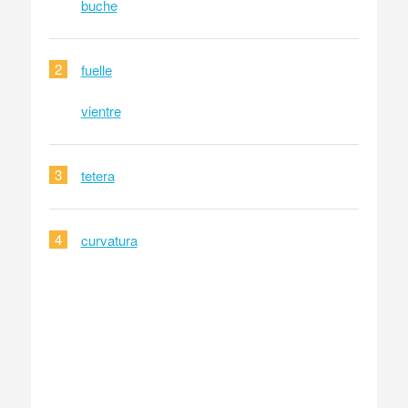
buche
2
fuelle
vientre
3
tetera
4
curvatura