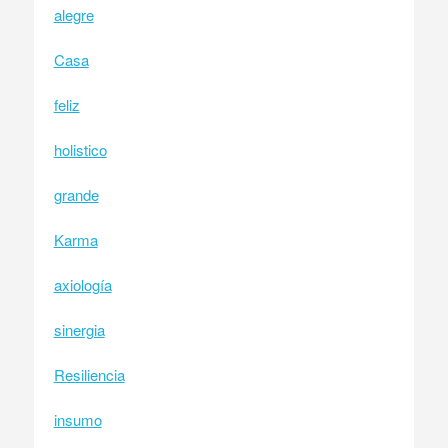
alegre
Casa
feliz
holistico
grande
Karma
axiología
sinergia
Resiliencia
insumo