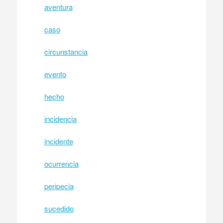
aventura
caso
circunstancia
evento
hecho
incidencia
incidente
ocurrencia
peripecia
sucedido