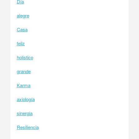
Día
alegre
Casa
feliz
holistico
grande
Karma
axiología
sinergia
Resiliencia